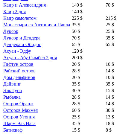
Каир и Александрия
140 $
70 $
Каир 2 дня
140 $
Каир самолетом
225 $
215 $
Монастыри св Антония и Павла
35 $
25 $
Луксор
50 $
25 $
Луксор и Дендера
70 $
35 $
Дендера и Обидос
65 $
65 $
Асуан - Эдфу
120 $
Асуан - Абу Симбел 2 дня
200 $
Гифтун остров
20 $
10 $
Райский остров
28 $
14 $
Дом дельфинов
20 $
10 $
Дайвинг
35 $
35 $
Эль Гуна
30 $
15 $
Рыбалка
28 $
14 $
Остров Оранж
28 $
14 $
Осторов Махмея
60 $
30 $
Остров Утопия
25 $
13 $
Шарм Эль Нага
35 $
18 $
Батискаф
15 $
8 $