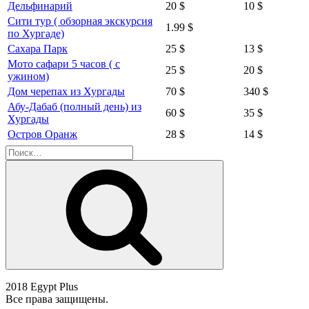
Дельфинарий
20 $
10 $
Сити тур ( обзорная экскурсия
1.99 $
по Хургаде)
Сахара Парк
25 $
13 $
Мото сафари 5 часов ( с
25 $
20 $
ужином)
Дом черепах из Хургады
70 $
340 $
Абу-Дабаб (полный день) из
60 $
35 $
Хургады
Остров Оранж
28 $
14 $
Искать:
Поиск
2018 Egypt Plus
Все права защищены.